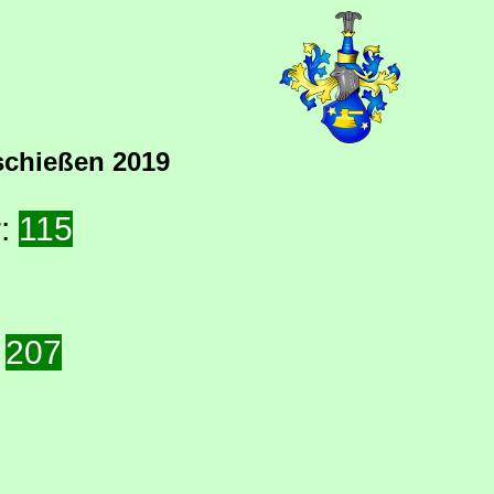
schießen 2019
r:
121
:
217